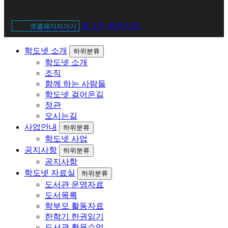
메
로그인
회원가입
옛홈페이지가기
뉴
학도넷 소개
하위분류
학도넷 소개
조직
함께 하는 사람들
학도넷 걸어온길
정관
오시는길
사업안내
하위분류
학도넷 사업
공지사항
하위분류
공지사항
학도넷 자료실
하위분류
도서관 운영자료
도서목록
학부모 활동자료
한학기 한권읽기
도서관 활용수업