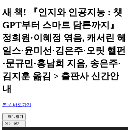
새 책! 『인지와 인공지능 : 챗
GPT부터 스마트 담론까지』
정희원·이혜정 엮음, 캐서린 헤
일스·윤미선·김은주·오릿 핼펀
·문규민·홍남희 지음, 송은주·
김지훈 옮김 > 출판사 신간안
내
본문 바로가기
메뉴열기
메뉴 닫기