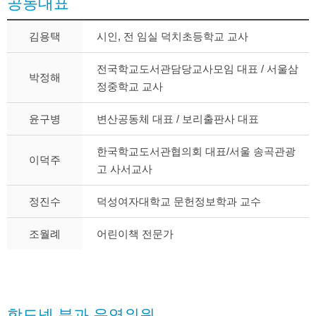
공동대표
김용택
시인, 전 임실 덕치초등학교 교사
전국학교도서관담당교사모임 대표 / 서울삼
박정해
정중학교 교사
윤구병
변산공동체 대표 / 보리출판사 대표
한국학교도서관협의회 대표/서울 송곡관광
이덕주
고 사서교사
정진수
덕성여자대학교 문헌정보학과 교수
조월례
어린이책 전문가
학도넷 분과 운영위원