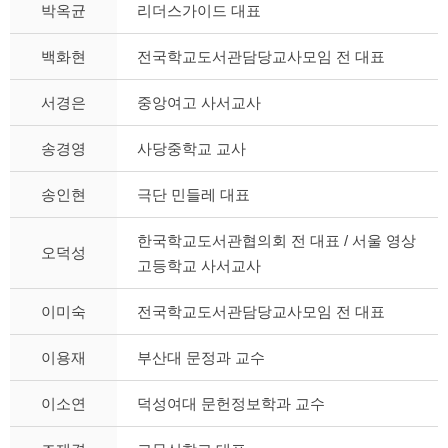
박옥균
리더스가이드 대표
백화현
전국학교도서관담당교사모임 전 대표
서경은
중앙여고 사서교사
송경영
사당중학교 교사
송인현
극단 민들레 대표
한국학교도서관협의회 전 대표 / 서울 영상
오덕성
고등학교 사서교사
이미숙
전국학교도서관담당교사모임 전 대표
이용재
부산대 문정과 교수
이소연
덕성여대 문헌정보학과 교수