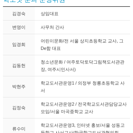
김경숙
상임대표
변영이
사무처 간사
어린이문화/전 서울 상지초등학교 교사, 그
임경희
De함 대표
청소년문화 / 여주토닥토닥그림책도서관관
김동헌
장, 여주시민사서)
학교도서관운영1 / 의정부 청룡초등학교 사
박현주
서
학교도서관운영2 / 전국학교도서관담당교사
김정숙
모임/서울 마곡중학교 교사
학교도서관운영3, 인터넷 홍보/서울 성동고
류수미
등학교 사서교사/한국학교도서관협의회