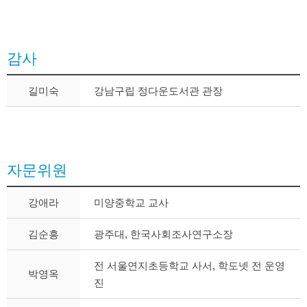
감사
길미숙
강남구립 정다운도서관 관장
자문위원
강애라
미양중학교 교사
김순흥
광주대, 한국사회조사연구소장
전 서울연지초등학교 사서, 학도넷 전 운영
박영옥
진