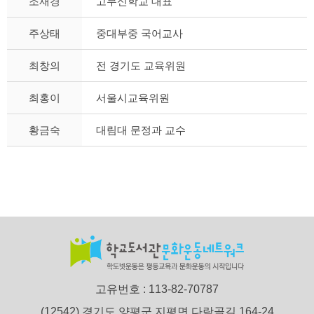
조재경
고무신학교 대표
주상태
중대부중 국어교사
최창의
전 경기도 교육위원
최홍이
서울시교육위원
황금숙
대림대 문정과 교수
고유번호 : 113-82-70787
(12542) 경기도 양평군 지평면 다락골길 164-24