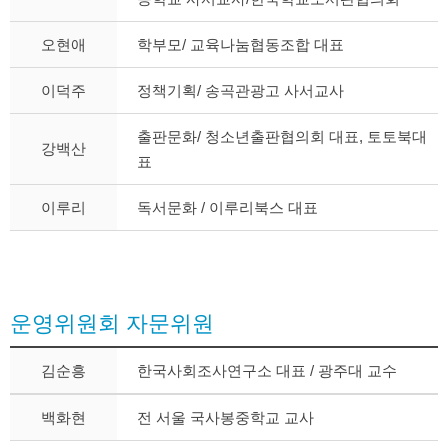
오현애
학부모/ 교육나눔협동조합 대표
이덕주
정책기획/ 송곡관광고 사서교사
출판문화/ 청소년출판협의회 대표, 토토북대
강백산
표
이루리
독서문화 / 이루리북스 대표
운영위원회 자문위원
김순흥
한국사회조사연구소 대표 / 광주대 교수
백화현
전 서울 국사봉중학교 교사